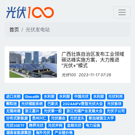
光伏发电站 | 光伏100
首页
光伏发电站
广西壮族自治区发布工业领域
碳达峰实施方案，大力推进
“光伏+”模式
光伏100
2023-11-17 07:26
进口关税
GlocalIN
水利部
水利部
中国光伏
水利部
光伏利用
颗粒硅
光伏储能系统
巴斯夫
2024AIPV数智光伏大会
光伏板块
无锡尚德
浙江嘉兴
光伏第一股
浙江光储产业发展大会
光伏子公司
分布式新能源
贵州兴仁
光伏展会
光伏龙头
新加坡国立大学
光伏30ETF
跨界光伏
光伏并网
金刚光伏
电力设施
湖南省能源集团
海外光伏
产业链价格