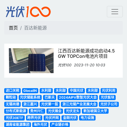
百达新能源 | 光伏100
首页
百达新能源
江西百达新能源成功启动4.5
GW TOPCon电池片项目
光伏100
2023-11-20 10:03
进口关税
GlocalIN
水利部
水利部
中国光伏
水利部
光伏利用
颗粒硅
光伏储能系统
巴斯夫
2024AIPV数智光伏大会
光伏板块
无锡尚德
浙江嘉兴
光伏第一股
浙江光储产业发展大会
光伏子公司
分布式新能源
贵州兴仁
光伏展会
光伏龙头
新加坡国立大学
光伏30ETF
跨界光伏
光伏并网
金刚光伏
电力设施
湖南省能源集团
海外光伏
产业链价格