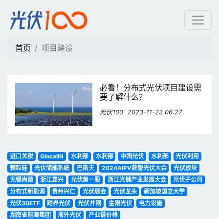
项目建设 | 光伏100
首页
项目建设
必看！分布式光伏项目建设需
要了解什么？
光伏100
2023-11-23 06:27
进口关税
GlocalIN
水利部
水利部
中国光伏
水利部
光伏利用
颗粒硅
光伏储能系统
巴斯夫
2024AIPV数智光伏大会
光伏板块
无锡尚德
浙江嘉兴
光伏第一股
浙江光储产业发展大会
光伏子公司
分布式新能源
贵州兴仁
光伏展会
光伏龙头
新加坡国立大学
光伏30ETF
跨界光伏
光伏并网
金刚光伏
电力设施
湖南省能源集团
海外光伏
产业链价格