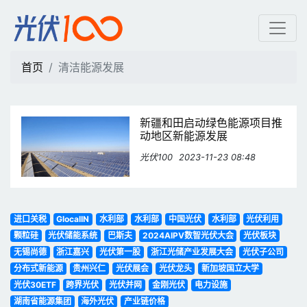
清洁能源发展 | 光伏100
首页
清洁能源发展
新疆和田启动绿色能源项目推
动地区新能源发展
光伏100
2023-11-23 08:48
进口关税
GlocalIN
水利部
水利部
中国光伏
水利部
光伏利用
颗粒硅
光伏储能系统
巴斯夫
2024AIPV数智光伏大会
光伏板块
无锡尚德
浙江嘉兴
光伏第一股
浙江光储产业发展大会
光伏子公司
分布式新能源
贵州兴仁
光伏展会
光伏龙头
新加坡国立大学
光伏30ETF
跨界光伏
光伏并网
金刚光伏
电力设施
湖南省能源集团
海外光伏
产业链价格