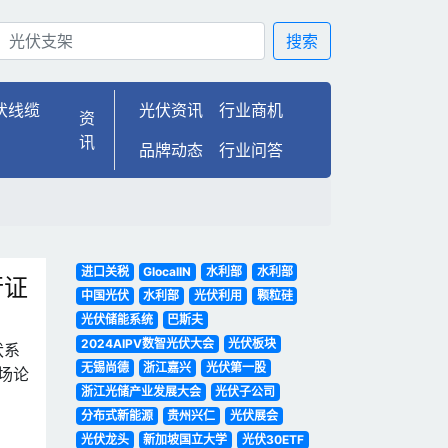
搜索
伏线缆
光伏资讯
行业商机
资
讯
品牌动态
行业问答
进口关税
GlocalIN
水利部
水利部
行证
中国光伏
水利部
光伏利用
颗粒硅
光伏储能系统
巴斯夫
2024AIPV数智光伏大会
光伏板块
伏系
无锡尚德
浙江嘉兴
光伏第一股
场论
浙江光储产业发展大会
光伏子公司
分布式新能源
贵州兴仁
光伏展会
光伏龙头
新加坡国立大学
光伏30ETF