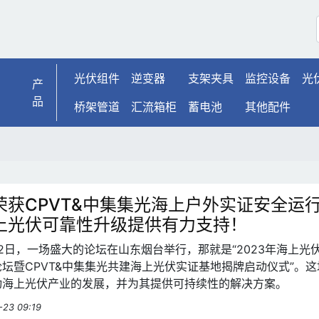
光伏组件
逆变器
支架夹具
监控设备
光
产
品
桥架管道
汇流箱柜
蓄电池
其他配件
荣获CPVT&中集集光海上户外实证安全运
上光伏可靠性升级提供有力支持！
和22日，一场盛大的论坛在山东烟台举行，那就是“2023年海上光
坛暨CPVT&中集集光共建海上光伏实证基地揭牌启动仪式”。这
动海上光伏产业的发展，并为其提供可持续性的解决方案。
-23 09:19