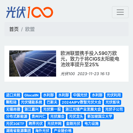
欧盟 | 光伏100
首页
欧盟
欧洲联盟携手投入590万欧
元，致力于将CIGS太阳能电
池效率提升至25%
光伏100
2023-11-23 16:13
进口关税
GlocalIN
水利部
水利部
中国光伏
水利部
光伏利用
颗粒硅
光伏储能系统
巴斯夫
2024AIPV数智光伏大会
光伏板块
无锡尚德
浙江嘉兴
光伏第一股
浙江光储产业发展大会
光伏子公司
分布式新能源
贵州兴仁
光伏展会
光伏龙头
新加坡国立大学
光伏30ETF
跨界光伏
光伏并网
金刚光伏
电力设施
湖南省能源集团
海外光伏
产业链价格