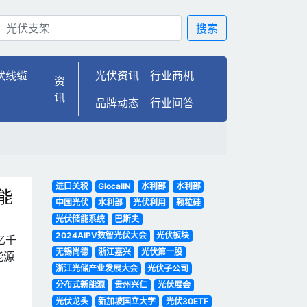
搜索
伏线缆
光伏资讯
行业商机
资
讯
品牌动态
行业问答
进口关税
GlocalIN
水利部
水利部
能
中国光伏
水利部
光伏利用
颗粒硅
光伏储能系统
巴斯夫
2024AIPV数智光伏大会
光伏板块
亿千
无锡尚德
浙江嘉兴
光伏第一股
能源
浙江光储产业发展大会
光伏子公司
分布式新能源
贵州兴仁
光伏展会
光伏龙头
新加坡国立大学
光伏30ETF