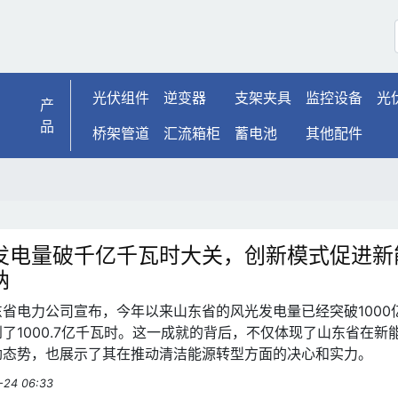
光伏组件
逆变器
支架夹具
监控设备
光
产
品
桥架管道
汇流箱柜
蓄电池
其他配件
发电量破千亿千瓦时大关，创新模式促进新
纳
省电力公司宣布，今年以来山东省的风光发电量已经突破1000
了1000.7亿千瓦时。这一成就的背后，不仅体现了山东省在新
劲态势，也展示了其在推动清洁能源转型方面的决心和实力。
-24 06:33