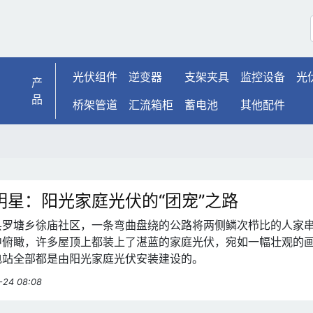
光伏组件
逆变器
支架夹具
监控设备
光
产
品
桥架管道
汇流箱柜
蓄电池
其他配件
明星：阳光家庭光伏的“团宠”之路
县罗塘乡徐庙社区，一条弯曲盘绕的公路将两侧鳞次栉比的人家
中俯瞰，许多屋顶上都装上了湛蓝的家庭光伏，宛如一幅壮观的
电站全部都是由阳光家庭光伏安装建设的。
-24 08:08