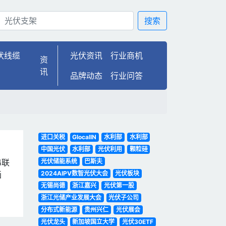
搜索
伏线缆
光伏资讯
行业商机
资
讯
品牌动态
行业问答
进口关税
GlocalIN
水利部
水利部
中国光伏
水利部
光伏利用
颗粒硅
串联
光伏储能系统
巴斯夫
画
2024AIPV数智光伏大会
光伏板块
无锡尚德
浙江嘉兴
光伏第一股
浙江光储产业发展大会
光伏子公司
分布式新能源
贵州兴仁
光伏展会
光伏龙头
新加坡国立大学
光伏30ETF