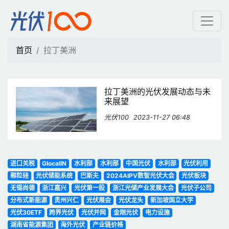
拉丁美洲 | 光伏100
首页
拉丁美洲
拉丁美洲的光伏发展动态与未
来展望
光伏100
2023-11-27 06:48
进口关税
GlocalIN
水利部
水利部
中国光伏
水利部
光伏利用
颗粒硅
光伏储能系统
巴斯夫
2024AIPV数智光伏大会
光伏板块
无锡尚德
浙江嘉兴
光伏第一股
浙江光储产业发展大会
光伏子公司
分布式新能源
贵州兴仁
光伏展会
光伏龙头
新加坡国立大学
光伏30ETF
跨界光伏
光伏并网
金刚光伏
电力设施
湖南省能源集团
海外光伏
产业链价格