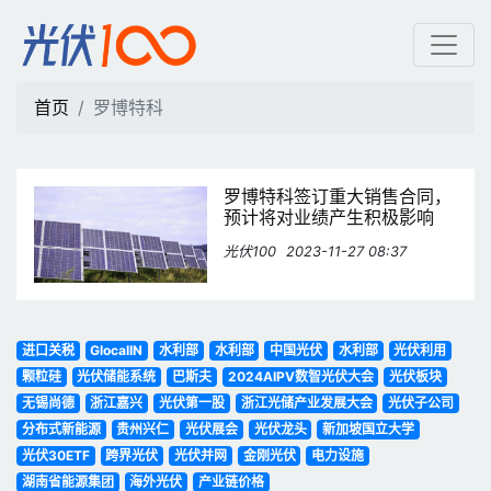
罗博特科 | 光伏100
首页
罗博特科
罗博特科签订重大销售合同，
预计将对业绩产生积极影响
光伏100
2023-11-27 08:37
进口关税
GlocalIN
水利部
水利部
中国光伏
水利部
光伏利用
颗粒硅
光伏储能系统
巴斯夫
2024AIPV数智光伏大会
光伏板块
无锡尚德
浙江嘉兴
光伏第一股
浙江光储产业发展大会
光伏子公司
分布式新能源
贵州兴仁
光伏展会
光伏龙头
新加坡国立大学
光伏30ETF
跨界光伏
光伏并网
金刚光伏
电力设施
湖南省能源集团
海外光伏
产业链价格