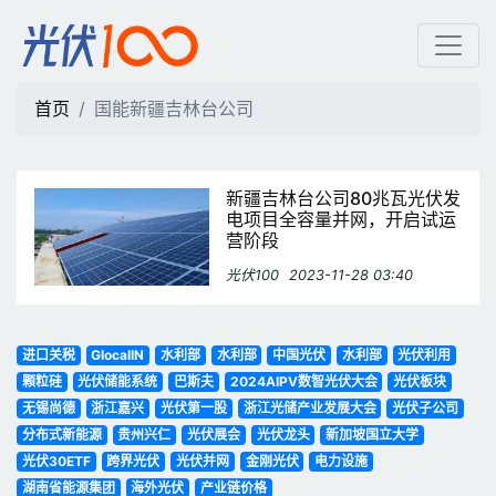
国能新疆吉林台公司 | 光
首页
国能新疆吉林台公司
新疆吉林台公司80兆瓦光伏发
电项目全容量并网，开启试运
营阶段
光伏100
2023-11-28 03:40
进口关税
GlocalIN
水利部
水利部
中国光伏
水利部
光伏利用
颗粒硅
光伏储能系统
巴斯夫
2024AIPV数智光伏大会
光伏板块
无锡尚德
浙江嘉兴
光伏第一股
浙江光储产业发展大会
光伏子公司
分布式新能源
贵州兴仁
光伏展会
光伏龙头
新加坡国立大学
光伏30ETF
跨界光伏
光伏并网
金刚光伏
电力设施
湖南省能源集团
海外光伏
产业链价格