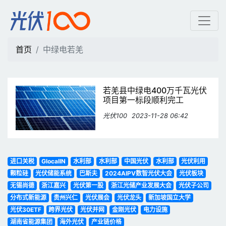
中绿电若羌 | 光伏100
首页
中绿电若羌
若羌县中绿电400万千瓦光伏
项目第一标段顺利完工
光伏100
2023-11-28 06:42
进口关税
GlocalIN
水利部
水利部
中国光伏
水利部
光伏利用
颗粒硅
光伏储能系统
巴斯夫
2024AIPV数智光伏大会
光伏板块
无锡尚德
浙江嘉兴
光伏第一股
浙江光储产业发展大会
光伏子公司
分布式新能源
贵州兴仁
光伏展会
光伏龙头
新加坡国立大学
光伏30ETF
跨界光伏
光伏并网
金刚光伏
电力设施
湖南省能源集团
海外光伏
产业链价格