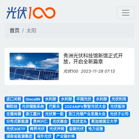
太阳 | 光伏100
首页
太阳
秀洲光伏科技馆新馆正式开
放，开启全新篇章
光伏100
2023-11-28 07:13
进口关税
GlocalIN
水利部
水利部
中国光伏
水利部
光伏利用
颗粒硅
光伏储能系统
巴斯夫
2024AIPV数智光伏大会
光伏板块
无锡尚德
浙江嘉兴
光伏第一股
浙江光储产业发展大会
光伏子公司
分布式新能源
贵州兴仁
光伏展会
光伏龙头
新加坡国立大学
光伏30ETF
跨界光伏
光伏并网
金刚光伏
电力设施
湖南省能源集团
海外光伏
产业链价格