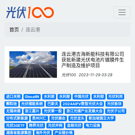
连云港 | 光伏100
首页
连云港
连云港吉海新能科技有限公司
获批新建光伏电池片镀膜件生
产制造及维护项目
光伏100
2023-11-29 03:28
进口关税
GlocalIN
水利部
水利部
中国光伏
水利部
光伏利用
颗粒硅
光伏储能系统
巴斯夫
2024AIPV数智光伏大会
光伏板块
无锡尚德
浙江嘉兴
光伏第一股
浙江光储产业发展大会
光伏子公司
分布式新能源
贵州兴仁
光伏展会
光伏龙头
新加坡国立大学
光伏30ETF
跨界光伏
光伏并网
金刚光伏
电力设施
湖南省能源集团
海外光伏
产业链价格