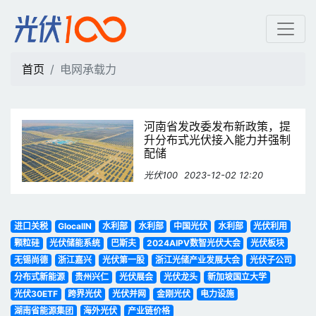
电网承载力 | 光伏100
首页
电网承载力
河南省发改委发布新政策，提
升分布式光伏接入能力并强制
配储
光伏100
2023-12-02 12:20
进口关税
GlocalIN
水利部
水利部
中国光伏
水利部
光伏利用
颗粒硅
光伏储能系统
巴斯夫
2024AIPV数智光伏大会
光伏板块
无锡尚德
浙江嘉兴
光伏第一股
浙江光储产业发展大会
光伏子公司
分布式新能源
贵州兴仁
光伏展会
光伏龙头
新加坡国立大学
光伏30ETF
跨界光伏
光伏并网
金刚光伏
电力设施
湖南省能源集团
海外光伏
产业链价格