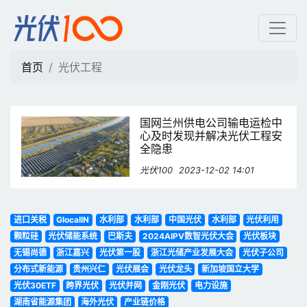
光伏工程 | 光伏100
首页
光伏工程
国网兰州供电公司输电运检中
心及时发现并解决光伏工程安
全隐患
光伏100
2023-12-02 14:01
进口关税
GlocalIN
水利部
水利部
中国光伏
水利部
光伏利用
颗粒硅
光伏储能系统
巴斯夫
2024AIPV数智光伏大会
光伏板块
无锡尚德
浙江嘉兴
光伏第一股
浙江光储产业发展大会
光伏子公司
分布式新能源
贵州兴仁
光伏展会
光伏龙头
新加坡国立大学
光伏30ETF
跨界光伏
光伏并网
金刚光伏
电力设施
湖南省能源集团
海外光伏
产业链价格