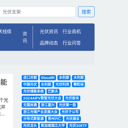
搜索
伏线缆
光伏资讯
行业商机
资
讯
品牌动态
行业问答
进口关税
GlocalIN
水利部
水利部
色能
中国光伏
水利部
光伏利用
颗粒硅
光伏储能系统
巴斯夫
2024AIPV数智光伏大会
光伏板块
个光
无锡尚德
浙江嘉兴
光伏第一股
成并
浙江光储产业发展大会
光伏子公司
推进
分布式新能源
贵州兴仁
光伏展会
光伏龙头
新加坡国立大学
光伏30ETF