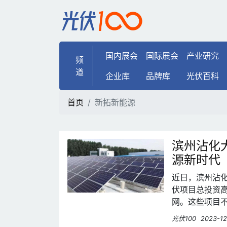
新拓新能源 | 光伏100
国内展会
国际展会
产业研究
频
道
企业库
品牌库
光伏百科
首页
新拓新能源
滨州沾化
源新时代
近日，滨州沾
伏项目总投资高
网。这些项目
绿色能源发展
光伏100
2023-12