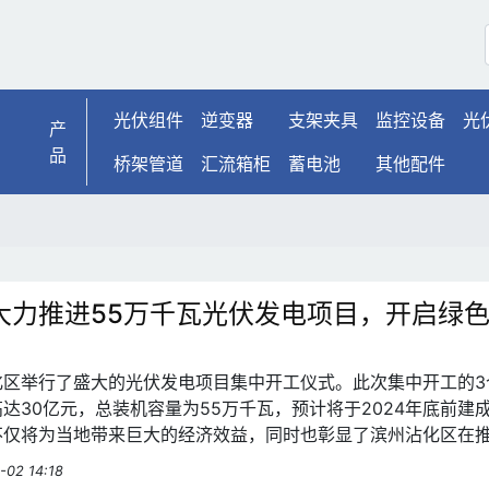
光伏组件
逆变器
支架夹具
监控设备
光
产
品
桥架管道
汇流箱柜
蓄电池
其他配件
大力推进55万千瓦光伏发电项目，开启绿
化区举行了盛大的光伏发电项目集中开工仪式。此次集中开工的3
达30亿元，总装机容量为55万千瓦，预计将于2024年底前建
不仅将为当地带来巨大的经济效益，同时也彰显了滨州沾化区在
和乡村振兴战略方面的坚定决心。
-02 14:18