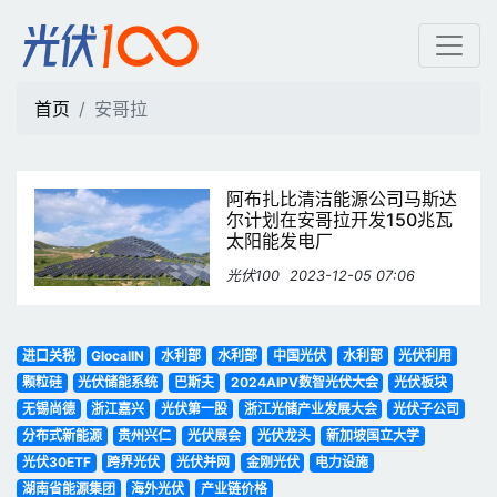
安哥拉 | 光伏100
首页
安哥拉
阿布扎比清洁能源公司马斯达
尔计划在安哥拉开发150兆瓦
太阳能发电厂
光伏100
2023-12-05 07:06
进口关税
GlocalIN
水利部
水利部
中国光伏
水利部
光伏利用
颗粒硅
光伏储能系统
巴斯夫
2024AIPV数智光伏大会
光伏板块
无锡尚德
浙江嘉兴
光伏第一股
浙江光储产业发展大会
光伏子公司
分布式新能源
贵州兴仁
光伏展会
光伏龙头
新加坡国立大学
光伏30ETF
跨界光伏
光伏并网
金刚光伏
电力设施
湖南省能源集团
海外光伏
产业链价格