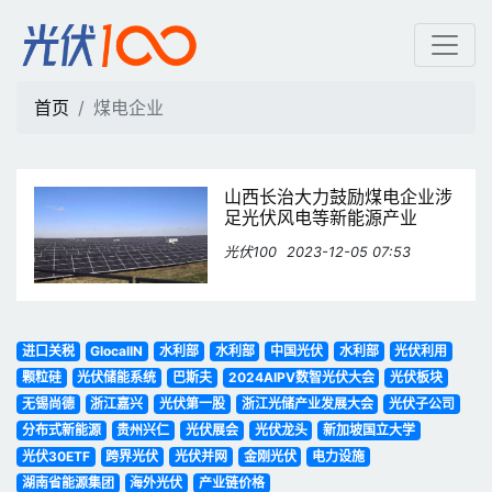
煤电企业 | 光伏100
首页
煤电企业
山西长治大力鼓励煤电企业涉
足光伏风电等新能源产业
光伏100
2023-12-05 07:53
进口关税
GlocalIN
水利部
水利部
中国光伏
水利部
光伏利用
颗粒硅
光伏储能系统
巴斯夫
2024AIPV数智光伏大会
光伏板块
无锡尚德
浙江嘉兴
光伏第一股
浙江光储产业发展大会
光伏子公司
分布式新能源
贵州兴仁
光伏展会
光伏龙头
新加坡国立大学
光伏30ETF
跨界光伏
光伏并网
金刚光伏
电力设施
湖南省能源集团
海外光伏
产业链价格