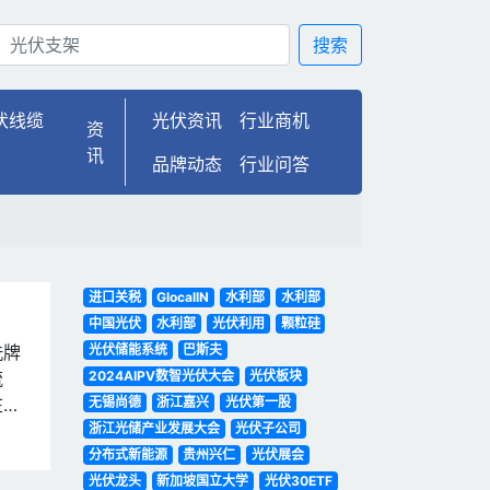
搜索
伏线缆
光伏资讯
行业商机
资
讯
品牌动态
行业问答
进口关税
GlocalIN
水利部
水利部
中国光伏
水利部
光伏利用
颗粒硅
洗牌
光伏储能系统
巴斯夫
流
2024AIPV数智光伏大会
光伏板块
在这
无锡尚德
浙江嘉兴
光伏第一股
浙江光储产业发展大会
光伏子公司
分布式新能源
贵州兴仁
光伏展会
光伏龙头
新加坡国立大学
光伏30ETF