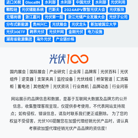
进口关税
GlocalIN
水利部
水利部
中国光伏
水利部
光伏利用
颗粒硅
光伏储能系统
巴斯夫
2024AIPV数智光伏大会
光伏板块
无锡尚德
浙江嘉兴
光伏第一股
浙江光储产业发展大会
光伏子公司
分布式新能源
贵州兴仁
光伏展会
光伏龙头
新加坡国立大学
光伏30ETF
跨界光伏
光伏并网
金刚光伏
电力设施
湖南省能源集团
海外光伏
产业链价格
国内展会
|
国际展会
|
产业研究
|
企业库
|
品牌库
|
光伏百科
|
光伏
组件
|
逆变器
|
支架夹具
|
监控设备
|
光伏线缆
|
桥架管道
|
汇流箱
柜
|
蓄电池
|
其他配件
|
光伏资讯
|
行业商机
|
品牌动态
|
行业问答
网站展示的品牌信息和数据，是基于互联网大数据及品牌方的公开
信息，收集整理客观呈现，仅提供参考使用，不代表网站支持观
点；如有侵权、错误信息，请及时联系我们更正或删除。 为了您的
权益不受侵害，光伏100提醒您在加盟代理经销光伏产品时，请认真
考察欲加盟代理经销光伏产品品牌的资信度！