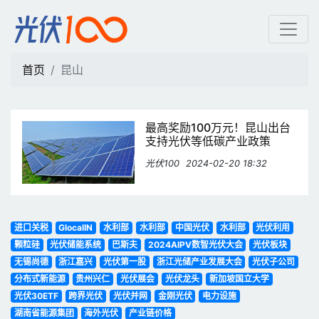
昆山 | 光伏100
首页
昆山
最高奖励100万元！昆山出台
支持光伏等低碳产业政策
光伏100
2024-02-20 18:32
进口关税
GlocalIN
水利部
水利部
中国光伏
水利部
光伏利用
颗粒硅
光伏储能系统
巴斯夫
2024AIPV数智光伏大会
光伏板块
无锡尚德
浙江嘉兴
光伏第一股
浙江光储产业发展大会
光伏子公司
分布式新能源
贵州兴仁
光伏展会
光伏龙头
新加坡国立大学
光伏30ETF
跨界光伏
光伏并网
金刚光伏
电力设施
湖南省能源集团
海外光伏
产业链价格