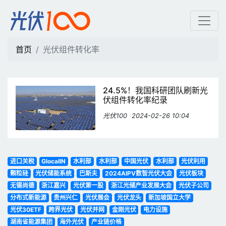
光伏组件转化率 | 光伏10
首页
光伏组件转化率
24.5%！我国科研团队刷新光
伏组件转化率纪录
光伏100
2024-02-26 10:04
进口关税
GlocalIN
水利部
水利部
中国光伏
水利部
光伏利用
颗粒硅
光伏储能系统
巴斯夫
2024AIPV数智光伏大会
光伏板块
无锡尚德
浙江嘉兴
光伏第一股
浙江光储产业发展大会
光伏子公司
分布式新能源
贵州兴仁
光伏展会
光伏龙头
新加坡国立大学
光伏30ETF
跨界光伏
光伏并网
金刚光伏
电力设施
湖南省能源集团
海外光伏
产业链价格