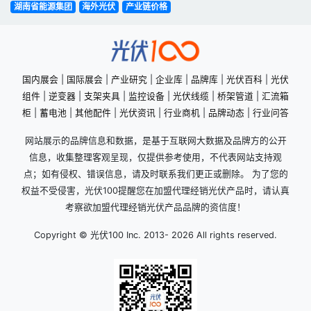
湖南省能源集团
海外光伏
产业链价格
国内展会
|
国际展会
|
产业研究
|
企业库
|
品牌库
|
光伏百科
|
光伏
组件
|
逆变器
|
支架夹具
|
监控设备
|
光伏线缆
|
桥架管道
|
汇流箱
柜
|
蓄电池
|
其他配件
|
光伏资讯
|
行业商机
|
品牌动态
|
行业问答
网站展示的品牌信息和数据，是基于互联网大数据及品牌方的公开
信息，收集整理客观呈现，仅提供参考使用，不代表网站支持观
点；如有侵权、错误信息，请及时联系我们更正或删除。 为了您的
权益不受侵害，光伏100提醒您在加盟代理经销光伏产品时，请认真
考察欲加盟代理经销光伏产品品牌的资信度！
Copyright © 光伏100 Inc. 2013-
2026 All rights reserved.