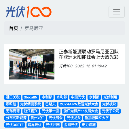
罗马尼亚 | 光伏100
首页
罗马尼亚
正泰新能源联动罗马尼亚团队
在欧洲太阳能峰会上大放光彩
光伏100
2022-12-01 10:42
进口关税
GlocalIN
水利部
水利部
中国光伏
水利部
光伏利用
颗粒硅
光伏储能系统
巴斯夫
2024AIPV数智光伏大会
光伏板块
无锡尚德
浙江嘉兴
光伏第一股
浙江光储产业发展大会
光伏子公司
分布式新能源
贵州兴仁
光伏展会
光伏龙头
新加坡国立大学
光伏30ETF
跨界光伏
光伏并网
金刚光伏
电力设施