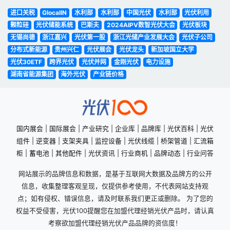
进口关税
GlocalIN
水利部
水利部
中国光伏
水利部
光伏利用
颗粒硅
光伏储能系统
巴斯夫
2024AIPV数智光伏大会
光伏板块
无锡尚德
浙江嘉兴
光伏第一股
浙江光储产业发展大会
光伏子公司
分布式新能源
贵州兴仁
光伏展会
光伏龙头
新加坡国立大学
光伏30ETF
跨界光伏
光伏并网
金刚光伏
电力设施
湖南省能源集团
海外光伏
产业链价格
国内展会
|
国际展会
|
产业研究
|
企业库
|
品牌库
|
光伏百科
|
光伏
组件
|
逆变器
|
支架夹具
|
监控设备
|
光伏线缆
|
桥架管道
|
汇流箱
柜
|
蓄电池
|
其他配件
|
光伏资讯
|
行业商机
|
品牌动态
|
行业问答
网站展示的品牌信息和数据，是基于互联网大数据及品牌方的公开
信息，收集整理客观呈现，仅提供参考使用，不代表网站支持观
点；如有侵权、错误信息，请及时联系我们更正或删除。 为了您的
权益不受侵害，光伏100提醒您在加盟代理经销光伏产品时，请认真
考察欲加盟代理经销光伏产品品牌的资信度！