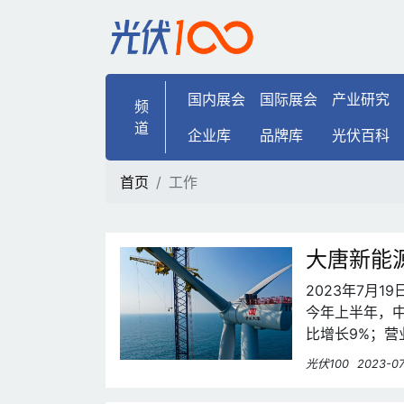
工作 | 光伏100
国内展会
国际展会
产业研究
频
道
企业库
品牌库
光伏百科
首页
工作
大唐新能
2023年7月
今年上半年，中
比增长9%；营
长20.26%
光伏100
2023-07
倍，新能源投产