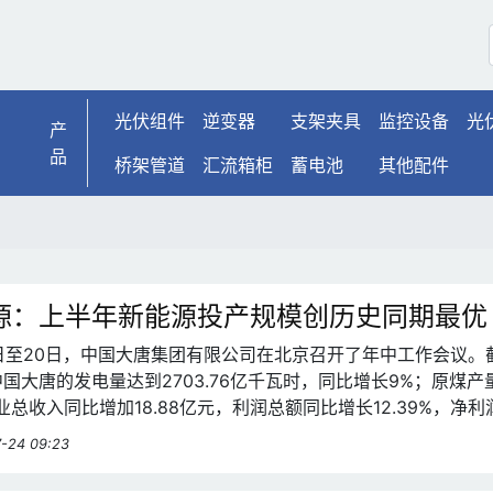
光伏组件
逆变器
支架夹具
监控设备
光
产
品
桥架管道
汇流箱柜
蓄电池
其他配件
源：上半年新能源投产规模创历史同期最优
19日至20日，中国大唐集团有限公司在北京召开了年中工作会议。
国大唐的发电量达到2703.76亿千瓦时，同比增长9%；原煤产
业总收入同比增加18.88亿元，利润总额同比增长12.39%，净利
。此外，电源项目开工超额完成了上半年计划，投产容量是去年同期
-24 09:23
规模也创下历史同期最好成绩，实现了“双过半”任务目标。