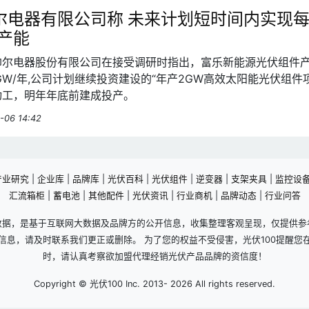
尔电器有限公司称 未来计划短时间内实现
产能
帅尔电器股份有限公司在接受调研时指出，富乐新能源光伏组件
5GW/年,公司计划继续投资建设的“年产2GW高效太阳能光伏组件
动工，明年年底前建成投产。
-06 14:42
产业研究
|
企业库
|
品牌库
|
光伏百科
|
光伏组件
|
逆变器
|
支架夹具
|
监控设
汇流箱柜
|
蓄电池
|
其他配件
|
光伏资讯
|
行业商机
|
品牌动态
|
行业问答
数据，是基于互联网大数据及品牌方的公开信息，收集整理客观呈现，仅提供参
信息，请及时联系我们更正或删除。 为了您的权益不受侵害，光伏100提醒您
时，请认真考察欲加盟代理经销光伏产品品牌的资信度！
Copyright © 光伏100 Inc. 2013-
2026 All rights reserved.