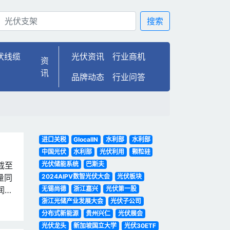
搜索
伏线缆
光伏资讯
行业商机
资
讯
品牌动态
行业问答
进口关税
GlocalIN
水利部
水利部
中国光伏
水利部
光伏利用
颗粒硅
截至
光伏储能系统
巴斯夫
量同
2024AIPV数智光伏大会
光伏板块
润增
无锡尚德
浙江嘉兴
光伏第一股
的4
浙江光储产业发展大会
光伏子公司
分布式新能源
贵州兴仁
光伏展会
光伏龙头
新加坡国立大学
光伏30ETF