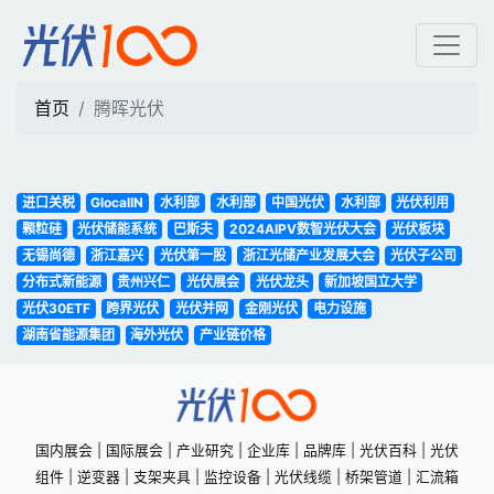
腾晖光伏 | 光伏100
首页
腾晖光伏
进口关税
GlocalIN
水利部
水利部
中国光伏
水利部
光伏利用
颗粒硅
光伏储能系统
巴斯夫
2024AIPV数智光伏大会
光伏板块
无锡尚德
浙江嘉兴
光伏第一股
浙江光储产业发展大会
光伏子公司
分布式新能源
贵州兴仁
光伏展会
光伏龙头
新加坡国立大学
光伏30ETF
跨界光伏
光伏并网
金刚光伏
电力设施
湖南省能源集团
海外光伏
产业链价格
国内展会
|
国际展会
|
产业研究
|
企业库
|
品牌库
|
光伏百科
|
光伏
组件
|
逆变器
|
支架夹具
|
监控设备
|
光伏线缆
|
桥架管道
|
汇流箱