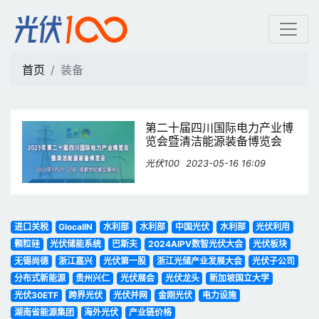
装备 | 光伏100
首页
装备
第二十届四川国际电力产业博
览会暨清洁能源装备博览会
光伏100
2023-05-16 16:09
进口关税
GlocalIN
水利部
水利部
中国光伏
水利部
光伏利用
颗粒硅
光伏储能系统
巴斯夫
2024AIPV数智光伏大会
光伏板块
无锡尚德
浙江嘉兴
光伏第一股
浙江光储产业发展大会
光伏子公司
分布式新能源
贵州兴仁
光伏展会
光伏龙头
新加坡国立大学
光伏30ETF
跨界光伏
光伏并网
金刚光伏
电力设施
湖南省能源集团
海外光伏
产业链价格