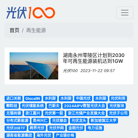
再生能源 | 光伏100
首页
再生能源
湖南永州零陵区计划到2030
年可再生能源装机达到1GW
光伏100
2023-11-22 09:57
进口关税
GlocalIN
水利部
水利部
中国光伏
水利部
光伏利用
颗粒硅
光伏储能系统
巴斯夫
2024AIPV数智光伏大会
光伏板块
无锡尚德
浙江嘉兴
光伏第一股
浙江光储产业发展大会
光伏子公司
分布式新能源
贵州兴仁
光伏展会
光伏龙头
新加坡国立大学
光伏30ETF
跨界光伏
光伏并网
金刚光伏
电力设施
湖南省能源集团
海外光伏
产业链价格