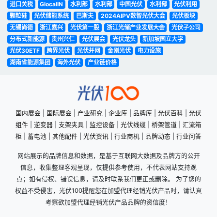
进口关税
GlocalIN
水利部
水利部
中国光伏
水利部
光伏利用
颗粒硅
光伏储能系统
巴斯夫
2024AIPV数智光伏大会
光伏板块
无锡尚德
浙江嘉兴
光伏第一股
浙江光储产业发展大会
光伏子公司
分布式新能源
贵州兴仁
光伏展会
光伏龙头
新加坡国立大学
光伏30ETF
跨界光伏
光伏并网
金刚光伏
电力设施
湖南省能源集团
海外光伏
产业链价格
国内展会
|
国际展会
|
产业研究
|
企业库
|
品牌库
|
光伏百科
|
光伏
组件
|
逆变器
|
支架夹具
|
监控设备
|
光伏线缆
|
桥架管道
|
汇流箱
柜
|
蓄电池
|
其他配件
|
光伏资讯
|
行业商机
|
品牌动态
|
行业问答
网站展示的品牌信息和数据，是基于互联网大数据及品牌方的公开
信息，收集整理客观呈现，仅提供参考使用，不代表网站支持观
点；如有侵权、错误信息，请及时联系我们更正或删除。 为了您的
权益不受侵害，光伏100提醒您在加盟代理经销光伏产品时，请认真
考察欲加盟代理经销光伏产品品牌的资信度！