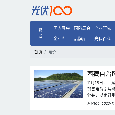
电价 | 光伏100
国内展会
国际展会
产业研究
频
道
企业库
品牌库
光伏百科
首页
电价
西藏自治
11月18日，
销售电价引导
分类，以更好
光伏100
2023-11