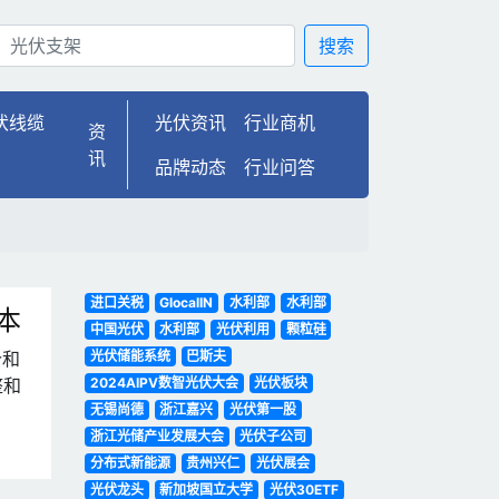
搜索
伏线缆
光伏资讯
行业商机
资
讯
品牌动态
行业问答
进口关税
GlocalIN
水利部
水利部
本
中国光伏
水利部
光伏利用
颗粒硅
价和
光伏储能系统
巴斯夫
整和
2024AIPV数智光伏大会
光伏板块
无锡尚德
浙江嘉兴
光伏第一股
浙江光储产业发展大会
光伏子公司
分布式新能源
贵州兴仁
光伏展会
光伏龙头
新加坡国立大学
光伏30ETF