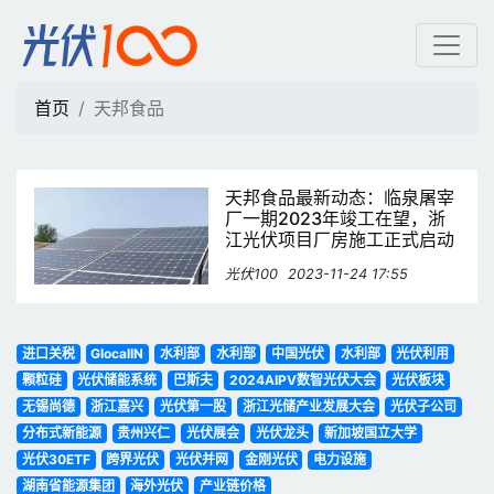
天邦食品 | 光伏100
首页
天邦食品
天邦食品最新动态：临泉屠宰
厂一期2023年竣工在望，浙
江光伏项目厂房施工正式启动
光伏100
2023-11-24 17:55
进口关税
GlocalIN
水利部
水利部
中国光伏
水利部
光伏利用
颗粒硅
光伏储能系统
巴斯夫
2024AIPV数智光伏大会
光伏板块
无锡尚德
浙江嘉兴
光伏第一股
浙江光储产业发展大会
光伏子公司
分布式新能源
贵州兴仁
光伏展会
光伏龙头
新加坡国立大学
光伏30ETF
跨界光伏
光伏并网
金刚光伏
电力设施
湖南省能源集团
海外光伏
产业链价格