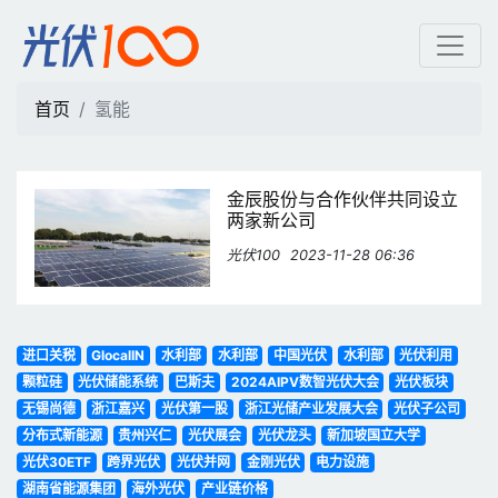
氢能 | 光伏100
首页
氢能
金辰股份与合作伙伴共同设立
两家新公司
光伏100
2023-11-28 06:36
进口关税
GlocalIN
水利部
水利部
中国光伏
水利部
光伏利用
颗粒硅
光伏储能系统
巴斯夫
2024AIPV数智光伏大会
光伏板块
无锡尚德
浙江嘉兴
光伏第一股
浙江光储产业发展大会
光伏子公司
分布式新能源
贵州兴仁
光伏展会
光伏龙头
新加坡国立大学
光伏30ETF
跨界光伏
光伏并网
金刚光伏
电力设施
湖南省能源集团
海外光伏
产业链价格