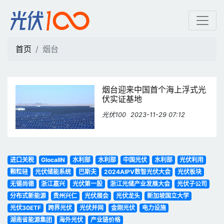
烟台 | 光伏100
首页
烟台
烟台迎来中国首个海上浮式光
伏实证基地
光伏100
2023-11-29 07:12
进口关税
GlocalIN
水利部
水利部
中国光伏
水利部
光伏利用
颗粒硅
光伏储能系统
巴斯夫
2024AIPV数智光伏大会
光伏板块
无锡尚德
浙江嘉兴
光伏第一股
浙江光储产业发展大会
光伏子公司
分布式新能源
贵州兴仁
光伏展会
光伏龙头
新加坡国立大学
光伏30ETF
跨界光伏
光伏并网
金刚光伏
电力设施
湖南省能源集团
海外光伏
产业链价格