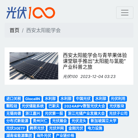
西安太阳能学会 | 光伏10
首页
西安太阳能学会
西安太阳能学会与青苹果体验
课堂联手推出“太阳能与氢能”
产业科普之旅
光伏100
2023-12-04 03:23
进口关税
GlocalIN
水利部
水利部
中国光伏
水利部
光伏利用
颗粒硅
光伏储能系统
巴斯夫
2024AIPV数智光伏大会
光伏板块
无锡尚德
浙江嘉兴
光伏第一股
浙江光储产业发展大会
光伏子公司
分布式新能源
贵州兴仁
光伏展会
光伏龙头
新加坡国立大学
光伏30ETF
跨界光伏
光伏并网
金刚光伏
电力设施
湖南省能源集团
海外光伏
产业链价格