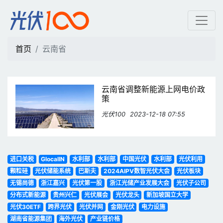
云南省 | 光伏100
首页
云南省
云南省调整新能源上网电价政
策
光伏100
2023-12-18 07:55
进口关税
GlocalIN
水利部
水利部
中国光伏
水利部
光伏利用
颗粒硅
光伏储能系统
巴斯夫
2024AIPV数智光伏大会
光伏板块
无锡尚德
浙江嘉兴
光伏第一股
浙江光储产业发展大会
光伏子公司
分布式新能源
贵州兴仁
光伏展会
光伏龙头
新加坡国立大学
光伏30ETF
跨界光伏
光伏并网
金刚光伏
电力设施
湖南省能源集团
海外光伏
产业链价格