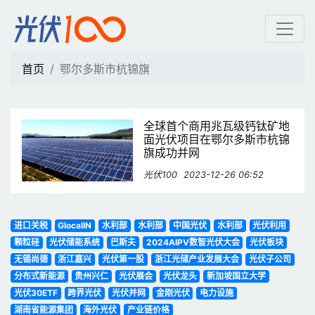
鄂尔多斯市杭锦旗 | 光伏1
首页
鄂尔多斯市杭锦旗
全球首个商用兆瓦级钙钛矿地
面光伏项目在鄂尔多斯市杭锦
旗成功并网
光伏100
2023-12-26 06:52
进口关税
GlocalIN
水利部
水利部
中国光伏
水利部
光伏利用
颗粒硅
光伏储能系统
巴斯夫
2024AIPV数智光伏大会
光伏板块
无锡尚德
浙江嘉兴
光伏第一股
浙江光储产业发展大会
光伏子公司
分布式新能源
贵州兴仁
光伏展会
光伏龙头
新加坡国立大学
光伏30ETF
跨界光伏
光伏并网
金刚光伏
电力设施
湖南省能源集团
海外光伏
产业链价格